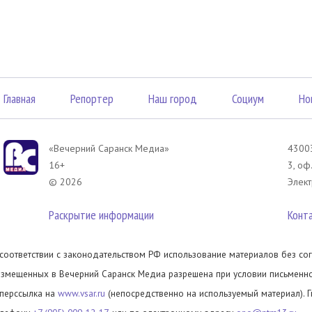
Главная
Репортер
Наш город
Социум
Но
«Вечерний Саранск Mедиа»
43003
16+
3, оф
© 2026
Элект
Раскрытие информации
Конт
 соответствии с законодательством РФ использование материалов без сог
азмещенных в Вечерний Саранск Медиа разрешена при условии письменног
иперссылка на
www.vsar.ru
(непосредственно на используемый материал). 