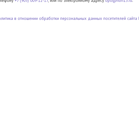
елефону
+7 (905) 009-12-17
, или по электронному адресу
opo@ntm13.ru
.
олитика в отношении обработки персональных данных посетителей сайта