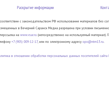
Раскрытие информации
Конт
 соответствии с законодательством РФ использование материалов без сог
азмещенных в Вечерний Саранск Медиа разрешена при условии письменног
иперссылка на
www.vsar.ru
(непосредственно на используемый материал). 
елефону
+7 (905) 009-12-17
, или по электронному адресу
opo@ntm13.ru
.
олитика в отношении обработки персональных данных посетителей сайта