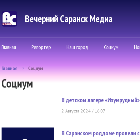
Вечерний Саранск Mедиа
Главная
Репортер
Наш город
Социум
Но
Главная
Социум
Социум
В детском лагере «Изумрудный
2 Августа 2024 / 16:07
В Саранском роддоме провели 