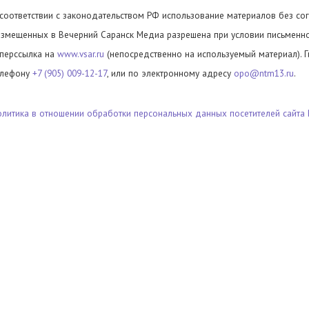
 соответствии с законодательством РФ использование материалов без сог
азмещенных в Вечерний Саранск Медиа разрешена при условии письменног
иперссылка на
www.vsar.ru
(непосредственно на используемый материал). 
елефону
+7 (905) 009-12-17
, или по электронному адресу
opo@ntm13.ru
.
олитика в отношении обработки персональных данных посетителей сайта