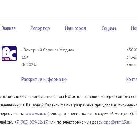
Главная
Репортер
Наш город
Социум
Но
«Вечерний Саранск Mедиа»
43003
16+
3, оф
© 2026
Элект
Раскрытие информации
Конт
 соответствии с законодательством РФ использование материалов без сог
азмещенных в Вечерний Саранск Медиа разрешена при условии письменног
иперссылка на
www.vsar.ru
(непосредственно на используемый материал). 
елефону
+7 (905) 009-12-17
, или по электронному адресу
opo@ntm13.ru
.