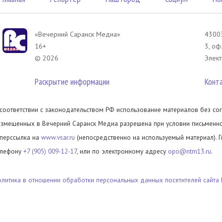
«Вечерний Саранск Mедиа»
43003
16+
3, оф
© 2026
Элект
Раскрытие информации
Конт
 соответствии с законодательством РФ использование материалов без сог
азмещенных в Вечерний Саранск Медиа разрешена при условии письменног
иперссылка на
www.vsar.ru
(непосредственно на используемый материал). 
елефону
+7 (905) 009-12-17
, или по электронному адресу
opo@ntm13.ru
.
олитика в отношении обработки персональных данных посетителей сайта