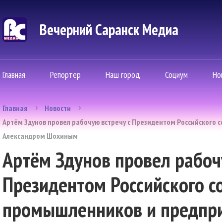
Вечерний Саранск Mедиа
Главная
Репортер
Наш город
Социум
Но
Главная
Новости
Артём Здунов провел рабочую встречу с Президентом Российского
Александром Шохиным
Артём Здунов провел рабоч
Президентом Российского с
промышленников и предпр