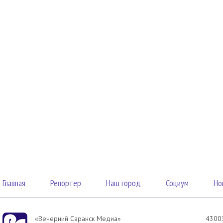
Главная
Репортер
Наш город
Социум
Но
«Вечерний Саранск Mедиа»
43003