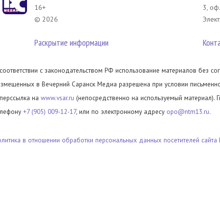
16+
3, оф
© 2026
Элект
Раскрытие информации
Конт
 соответствии с законодательством РФ использование материалов без сог
азмещенных в Вечерний Саранск Медиа разрешена при условии письменног
иперссылка на
www.vsar.ru
(непосредственно на используемый материал). 
елефону
+7 (905) 009-12-17
, или по электронному адресу
opo@ntm13.ru
.
олитика в отношении обработки персональных данных посетителей сайта