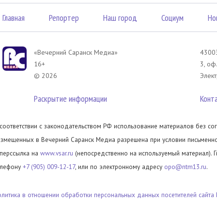
Главная
Репортер
Наш город
Социум
Но
«Вечерний Саранск Mедиа»
43003
16+
3, оф
© 2026
Элект
Раскрытие информации
Конт
 соответствии с законодательством РФ использование материалов без сог
азмещенных в Вечерний Саранск Медиа разрешена при условии письменног
иперссылка на
www.vsar.ru
(непосредственно на используемый материал). 
елефону
+7 (905) 009-12-17
, или по электронному адресу
opo@ntm13.ru
.
олитика в отношении обработки персональных данных посетителей сайта