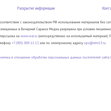
Раскрытие информации
Конт
 соответствии с законодательством РФ использование материалов без сог
азмещенных в Вечерний Саранск Медиа разрешена при условии письменног
иперссылка на
www.vsar.ru
(непосредственно на используемый материал). 
елефону
+7 (905) 009-12-17
, или по электронному адресу
opo@ntm13.ru
.
олитика в отношении обработки персональных данных посетителей сайта