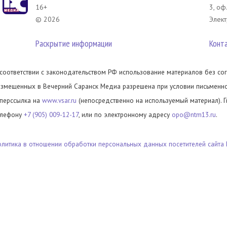
16+
3, оф
© 2026
Элект
Раскрытие информации
Конт
 соответствии с законодательством РФ использование материалов без сог
азмещенных в Вечерний Саранск Медиа разрешена при условии письменног
иперссылка на
www.vsar.ru
(непосредственно на используемый материал). 
елефону
+7 (905) 009-12-17
, или по электронному адресу
opo@ntm13.ru
.
олитика в отношении обработки персональных данных посетителей сайта