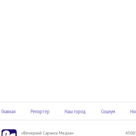
Главная
Репортер
Наш город
Социум
Но
«Вечерний Саранск Mедиа»
43003