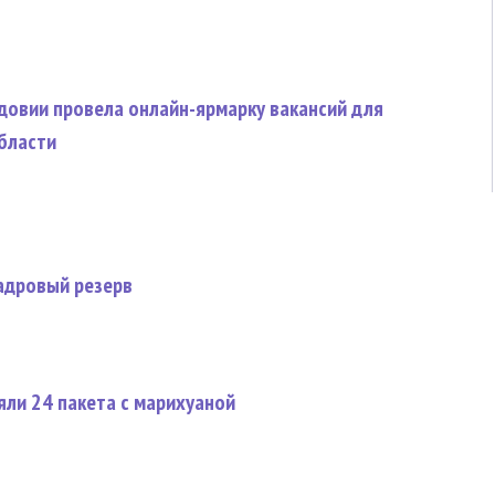
довии провела онлайн-ярмарку вакансий для
бласти
адровый резерв
яли 24 пакета с марихуаной