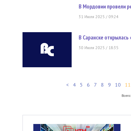
В Мордовии провели р
31 Июля 2025 / 09:24
В Саранске открылась 
30 Июля 2025 / 18:35
<
4
5
6
7
8
9
10
11
Всего