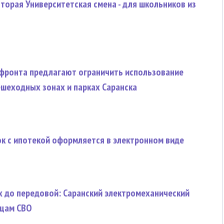
торая Университетская смена - для школьников из
фронта предлагают ограничить использование
ешеходных зонах и парках Саранска
к с ипотекой оформляется в электронном виде
х до передовой: Саранский электромеханический
йцам СВО