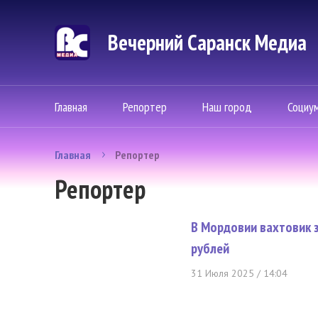
Вечерний Саранск Mедиа
Главная
Репортер
Наш город
Социу
Главная
Репортер
Репортер
В Мордовии вахтовик 
рублей
31 Июля 2025 / 14:04