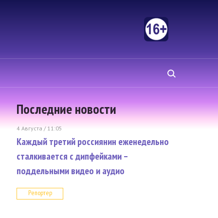
Последние новости
4 Августа / 11:05
Каждый третий россиянин еженедельно
сталкивается с дипфейками –
поддельными видео и аудио
Репортер