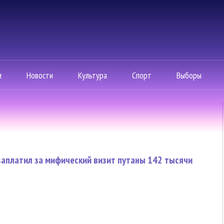
м
Новости
Культура
Спорт
Выборы
заплатил за мифический визит путаны 142 тысячи