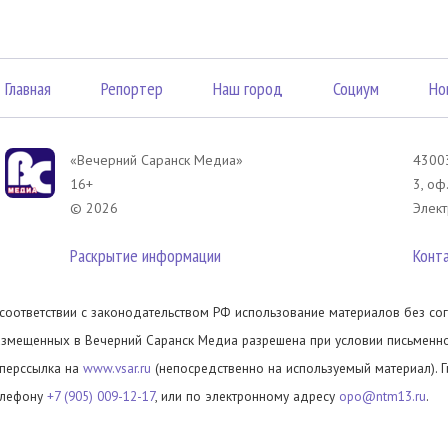
Главная
Репортер
Наш город
Социум
Но
«Вечерний Саранск Mедиа»
43003
16+
3, оф
© 2026
Элект
Раскрытие информации
Конт
 соответствии с законодательством РФ использование материалов без сог
азмещенных в Вечерний Саранск Медиа разрешена при условии письменног
иперссылка на
www.vsar.ru
(непосредственно на используемый материал). 
елефону
+7 (905) 009-12-17
, или по электронному адресу
opo@ntm13.ru
.