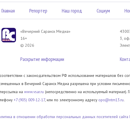
Главная
Репортер
Наш город
Социум
Но
«Вечерний Саранск Mедиа»
43003
16+
3, оф
© 2026
Элект
Раскрытие информации
Конт
 соответствии с законодательством РФ использование материалов без сог
азмещенных в Вечерний Саранск Медиа разрешена при условии письменног
иперссылка на
www.vsar.ru
(непосредственно на используемый материал). 
елефону
+7 (905) 009-12-17
, или по электронному адресу
opo@ntm13.ru
.
олитика в отношении обработки персональных данных посетителей сайта