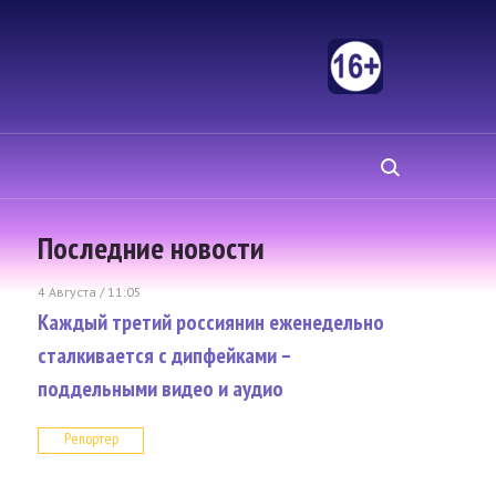
Последние новости
4 Августа / 11:05
Каждый третий россиянин еженедельно
сталкивается с дипфейками –
поддельными видео и аудио
Репортер