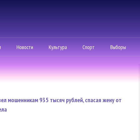
м
Новости
Культура
Спорт
Выборы
ел мошенникам 935 тысяч рублей, спасая жену от
ела