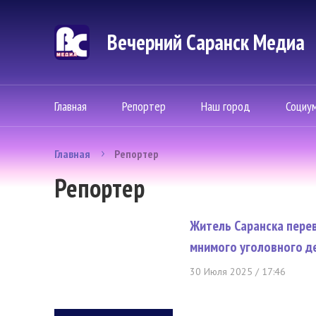
Вечерний Саранск Mедиа
Главная
Репортер
Наш город
Социу
Главная
Репортер
Репортер
Житель Саранска перев
мнимого уголовного д
30 Июля 2025 / 17:46