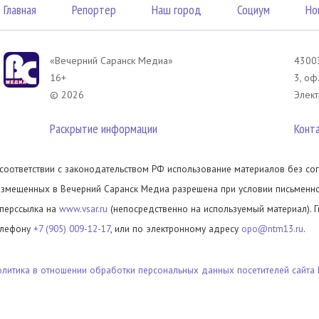
Главная
Репортер
Наш город
Социум
Но
«Вечерний Саранск Mедиа»
43003
16+
3, оф
© 2026
Элект
Раскрытие информации
Конт
 соответствии с законодательством РФ использование материалов без сог
азмещенных в Вечерний Саранск Медиа разрешена при условии письменног
иперссылка на
www.vsar.ru
(непосредственно на используемый материал). 
елефону
+7 (905) 009-12-17
, или по электронному адресу
opo@ntm13.ru
.
олитика в отношении обработки персональных данных посетителей сайта