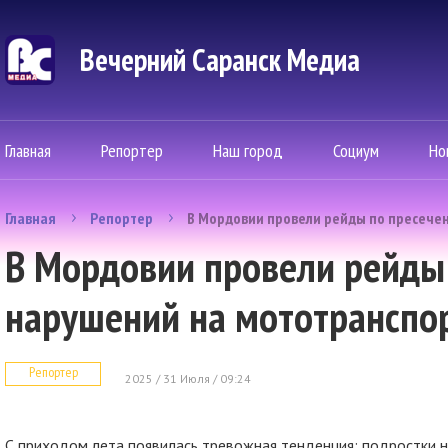
Вечерний Саранск Mедиа
Главная
Репортер
Наш город
Социум
Но
Главная
Репортер
В Мордовии провели рейды по пресече
В Мордовии провели рейды
нарушений на мототранспо
Репортер
2025 / 31 Июля / 09:24
С приходом лета появилась тревожная тенденция: подростки н