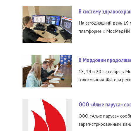
В систему здравоохра
На сегодняшний день 19 
платформе « МосМедИИ ».
В Мордовии продолжает
18, 19 и 20 сентября в М
голосования. Жители респ
ООО «Алые паруса» соо
ООО «Алые паруса» сообщ
зарегистрированным канд