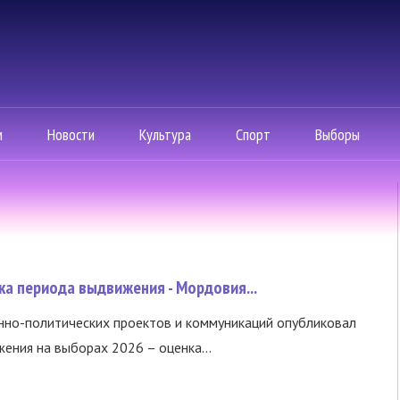
ин еженедельно
ками – поддельными видео
м
Новости
Культура
Спорт
Выборы
а периода выдвижения - Мордовия...
нно-политических проектов и коммуникаций опубликовал
ния на выборах 2026 – оценка...