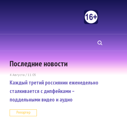
Последние новости
4 Августа / 11:05
Каждый третий россиянин еженедельно
сталкивается с дипфейками –
поддельными видео и аудио
Репортер