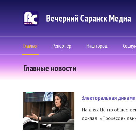
Каждый третий россиян
Вечерний Саранск Mедиа
сталкивается с дипфей
и аудио
Главная
Репортер
Наш город
Социу
Репортер
4 Августа / 11:05
Главные новости
Электоральная динамик
На днях Центр обществе
доклад «Процесс выдвиже