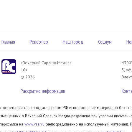
Главная
Репортер
Наш город
Социум
Но
«Вечерний Саранск Mедиа»
43003
16+
3, оф
© 2026
Элект
Раскрытие информации
Конт
 соответствии с законодательством РФ использование материалов без сог
азмещенных в Вечерний Саранск Медиа разрешена при условии письменног
иперссылка на
www.vsar.ru
(непосредственно на используемый материал). 