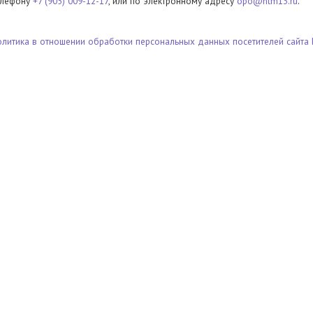
елефону
+7 (905) 009-12-17
, или по электронному адресу
opo@ntm13.ru
.
олитика в отношении обработки персональных данных посетителей сайта