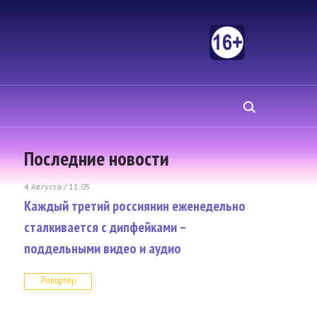
Последние новости
4 Августа / 11:05
Каждый третий россиянин еженедельно
сталкивается с дипфейками –
поддельными видео и аудио
Репортер