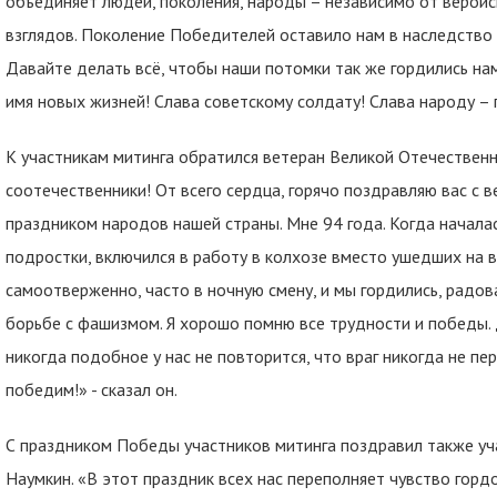
объединяет людей, поколения, народы – независимо от вероис
взглядов. Поколение Победителей оставило нам в наследство 
Давайте делать всё, чтобы наши потомки так же гордились нам
имя новых жизней! Слава советскому солдату! Слава народу 
К участникам митинга обратился ветеран Великой Отечествен
соотечественники! От всего сердца, горячо поздравляю вас 
праздником народов нашей страны. Мне 94 года. Когда началась 
подростки, включился в работу в колхозе вместо ушедших на 
самоотверженно, часто в ночную смену, и мы гордились, радов
борьбе с фашизмом. Я хорошо помню все трудности и победы. 
никогда подобное у нас не повторится, что враг никогда не пер
победим!» - сказал он.
С праздником Победы участников митинга поздравил также уч
Наумкин. «В этот праздник всех нас переполняет чувство гор