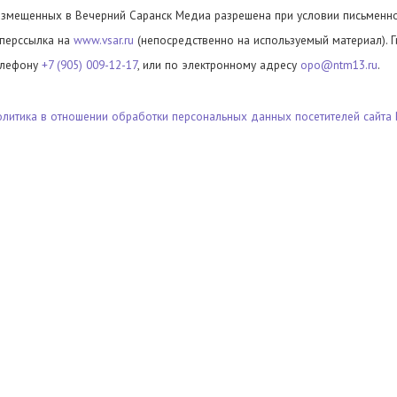
азмещенных в Вечерний Саранск Медиа разрешена при условии письменног
иперссылка на
www.vsar.ru
(непосредственно на используемый материал). 
елефону
+7 (905) 009-12-17
, или по электронному адресу
opo@ntm13.ru
.
олитика в отношении обработки персональных данных посетителей сайта