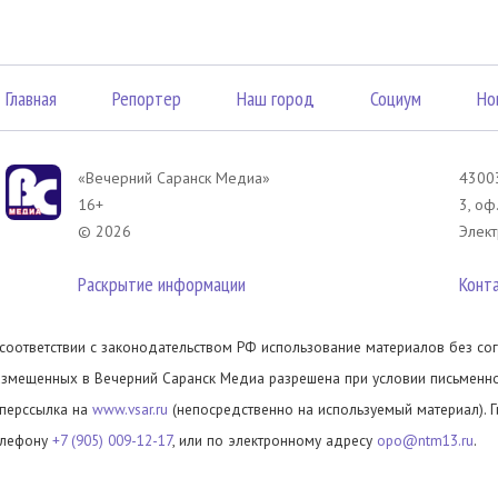
Главная
Репортер
Наш город
Социум
Но
«Вечерний Саранск Mедиа»
43003
16+
3, оф
© 2026
Элект
Раскрытие информации
Конт
 соответствии с законодательством РФ использование материалов без сог
азмещенных в Вечерний Саранск Медиа разрешена при условии письменног
иперссылка на
www.vsar.ru
(непосредственно на используемый материал). 
елефону
+7 (905) 009-12-17
, или по электронному адресу
opo@ntm13.ru
.