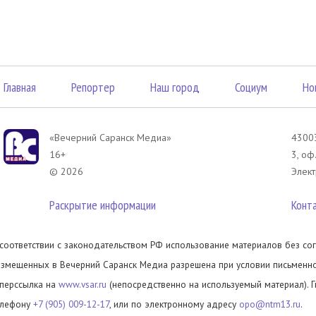
Главная
Репортер
Наш город
Социум
Но
«Вечерний Саранск Mедиа»
43003
16+
3, оф
© 2026
Элект
Раскрытие информации
Конт
 соответствии с законодательством РФ использование материалов без сог
азмещенных в Вечерний Саранск Медиа разрешена при условии письменног
иперссылка на
www.vsar.ru
(непосредственно на используемый материал). 
елефону
+7 (905) 009-12-17
, или по электронному адресу
opo@ntm13.ru
.