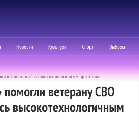
м
Новости
Культура
Спорт
Выборы
вии обзавестись высокотехнологичным протезом
 помогли ветерану СВО
ись высокотехнологичным