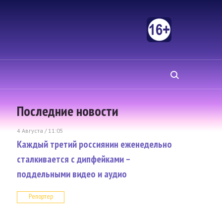
Последние новости
4 Августа / 11:05
Каждый третий россиянин еженедельно
сталкивается с дипфейками –
поддельными видео и аудио
Репортер