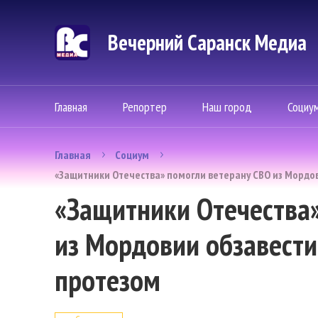
Вечерний Саранск Mедиа
Главная
Репортер
Наш город
Социу
Главная
Социум
«Защитники Отечества» помогли ветерану СВО из Мордо
«Защитники Отечества»
из Мордовии обзавест
протезом