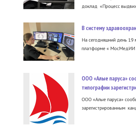
доклад «Процесс выдвиже
В систему здравоохра
На сегодняшний день 19 
платформе « МосМедИИ ».
ООО «Алые паруса» со
типографии зарегистр
ООО «Алые паруса» сообщ
зарегистрированным канд