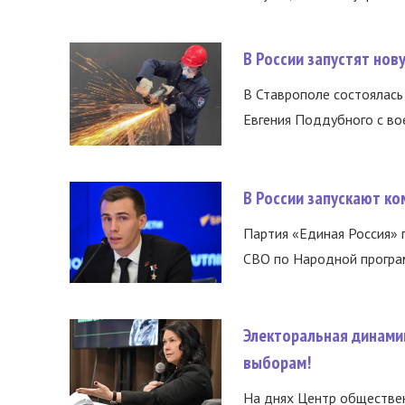
В России запустят но
В Ставрополе состоялась 
Евгения Поддубного с во
В России запускают к
Партия «Единая Россия»
СВО по Народной програм
Электоральная динами
выборам!
На днях Центр обществе