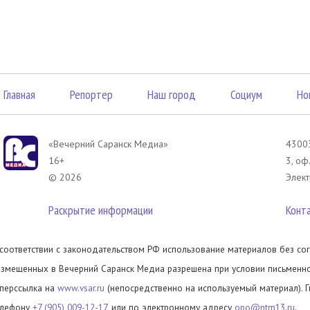
Главная
Репортер
Наш город
Социум
Но
«Вечерний Саранск Mедиа»
43003
16+
3, оф
© 2026
Элект
Раскрытие информации
Конт
 соответствии с законодательством РФ использование материалов без сог
азмещенных в Вечерний Саранск Медиа разрешена при условии письменног
иперссылка на
www.vsar.ru
(непосредственно на используемый материал). 
елефону
+7 (905) 009-12-17
, или по электронному адресу
opo@ntm13.ru
.