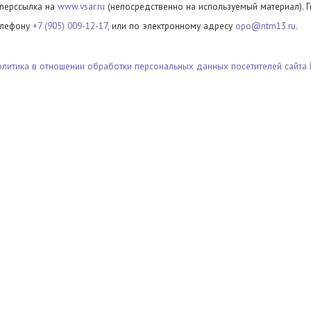
иперссылка на
www.vsar.ru
(непосредственно на используемый материал). 
елефону
+7 (905) 009-12-17
, или по электронному адресу
opo@ntm13.ru
.
олитика в отношении обработки персональных данных посетителей сайта