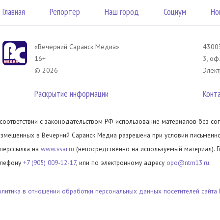
Главная
Репортер
Наш город
Социум
Но
«Вечерний Саранск Mедиа»
43003
16+
3, оф
© 2026
Элект
Раскрытие информации
Конт
 соответствии с законодательством РФ использование материалов без сог
азмещенных в Вечерний Саранск Медиа разрешена при условии письменног
иперссылка на
www.vsar.ru
(непосредственно на используемый материал). 
елефону
+7 (905) 009-12-17
, или по электронному адресу
opo@ntm13.ru
.
олитика в отношении обработки персональных данных посетителей сайта