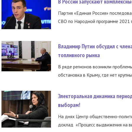
В России запускают комплексн
Партия «Единая Россия» последов
СВО по Народной программе 2021 го
Владимир Путин обсудил с член
топливного рынка
В ряде регионов возникли проблем
обстановка в Крыму, где нет крупны
Электоральная динамика период
выборам!
На днях Центр общественно-полити
доклад «Процесс выдвижения на вы