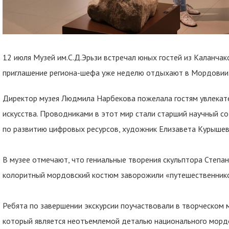
12 июля Музей им.С.Д.Эрьзи встречал юных гостей из Каланчакс
приглашение региона-шефа уже неделю отдыхают в Мордовии
Директор музея Людмила Нарбекова пожелала гостям увлекате
искусства. Проводниками в этот мир стали старший научный с
по развитию цифровых ресурсов, художник Елизавета Курышев
В музее отмечают, что гениальные творения скульптора Степа
колоритный мордовский костюм заворожили «путешественник
Ребята по завершении экскурсии поучаствовали в творческом м
который является неотъемлемой деталью национального мордо