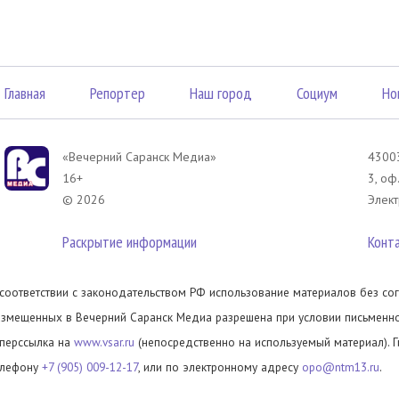
Главная
Репортер
Наш город
Социум
Но
«Вечерний Саранск Mедиа»
43003
16+
3, оф
© 2026
Элект
Раскрытие информации
Конт
 соответствии с законодательством РФ использование материалов без сог
азмещенных в Вечерний Саранск Медиа разрешена при условии письменног
иперссылка на
www.vsar.ru
(непосредственно на используемый материал). 
елефону
+7 (905) 009-12-17
, или по электронному адресу
opo@ntm13.ru
.