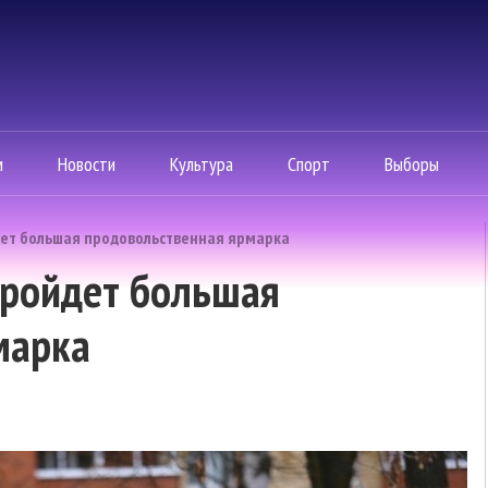
м
Новости
Культура
Спорт
Выборы
дет большая продовольственная ярмарка
пройдет большая
марка