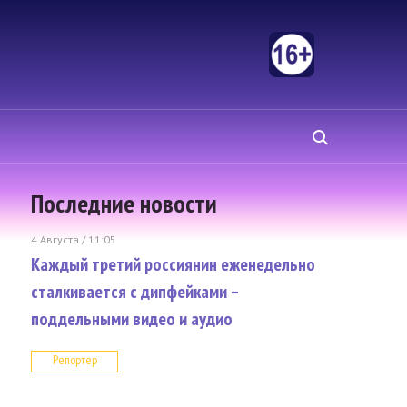
Последние новости
4 Августа / 11:05
Каждый третий россиянин еженедельно
сталкивается с дипфейками –
поддельными видео и аудио
Репортер