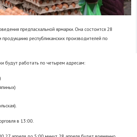
оведения предпасхальной ярмарки. Она состоится 28
ти продукциию республиканских производителей по
и будут работать по четырем адресам:
)
няпиных)
льская).
орговля в 13:00.
:00 27 апреля до 5:00 минут 28 апреля будет временно