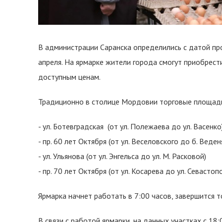
В администрации Саранска определились с датой пр
апреля. На ярмарке жители города смогут приобрес
доступным ценам.
Традиционно в столице Мордовии торговые площадк
- ул. Ботевградская (от ул. Полежаева до ул. Васенко
- пр. 60 лет Октября (от ул. Веселовского до б. Веде
- ул. Ульянова (от ул. Энгельса до ул. М. Расковой)
- пр. 70 лет Октября (от ул. Косарева до ул. Севастопо
Ярмарка начнет работать в 7:00 часов, завершится т
В связи с работой ярмарки, на данных участках с 18