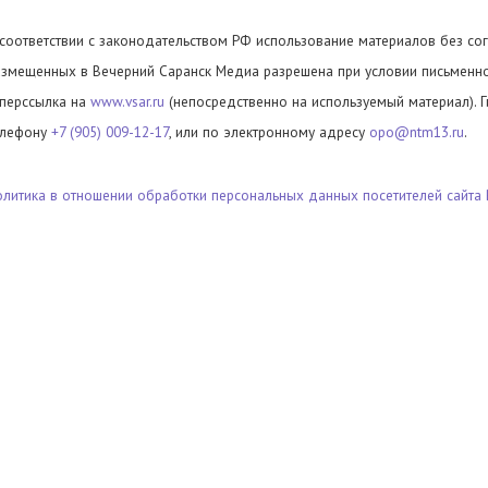
 соответствии с законодательством РФ использование материалов без сог
азмещенных в Вечерний Саранск Медиа разрешена при условии письменног
иперссылка на
www.vsar.ru
(непосредственно на используемый материал). 
елефону
+7 (905) 009-12-17
, или по электронному адресу
opo@ntm13.ru
.
олитика в отношении обработки персональных данных посетителей сайта