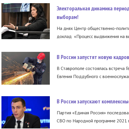
Электоральная динамика период
выборам!
На днях Центр общественно-полити
доклад «Процесс выдвижения на вы
В России запустят новую кадро
В Ставрополе состоялась встреча Г
Евгения Поддубного с военнослужащ
В России запускают комплексн
Партия «Единая Россия» последов
СВО по Народной программе 2021 го