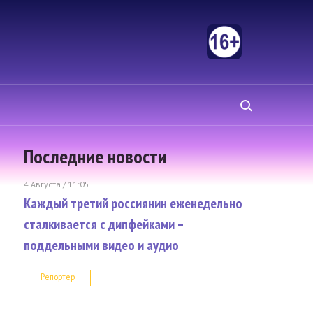
Последние новости
4 Августа / 11:05
Каждый третий россиянин еженедельно
сталкивается с дипфейками –
поддельными видео и аудио
Репортер