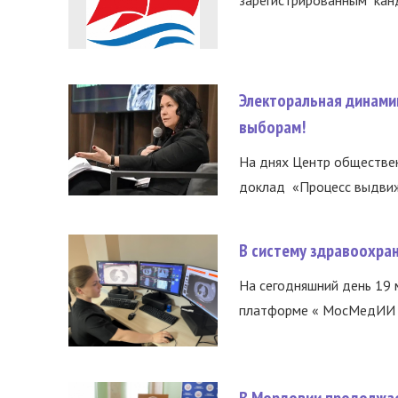
зарегистрированным канд
Электоральная динами
выборам!
На днях Центр обществе
доклад «Процесс выдвиже
В систему здравоохра
На сегодняшний день 19 
платформе « МосМедИИ ».