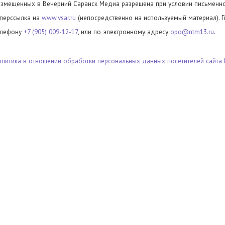
азмещенных в Вечерний Саранск Медиа разрешена при условии письменног
иперссылка на
www.vsar.ru
(непосредственно на используемый материал). 
елефону
+7 (905) 009-12-17
, или по электронному адресу
opo@ntm13.ru
.
олитика в отношении обработки персональных данных посетителей сайта