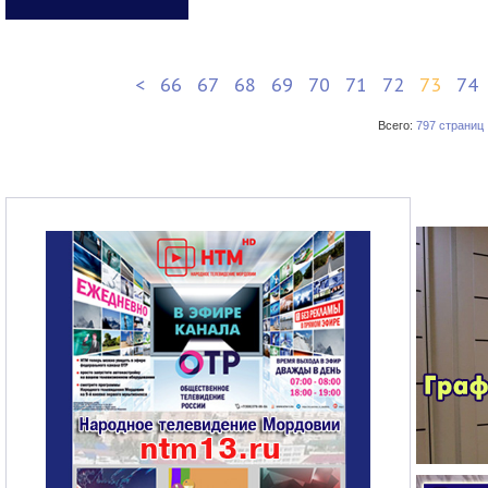
<
66
67
68
69
70
71
72
73
74
Всего:
797 страниц