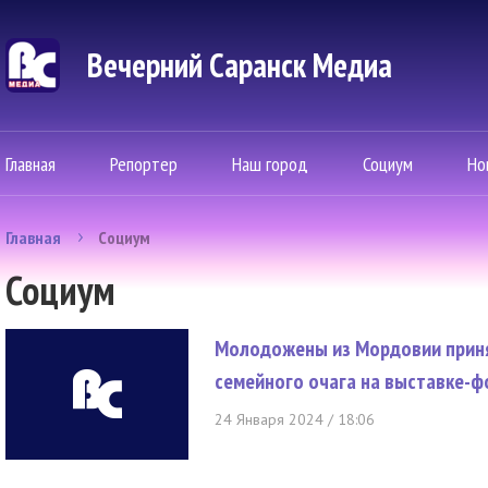
Вечерний Саранск Mедиа
Главная
Репортер
Наш город
Социум
Но
Главная
Социум
Социум
Молодожены из Мордовии приня
семейного очага на выставке-ф
24 Января 2024 / 18:06