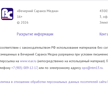
«Вечерний Саранск Mедиа»
43003
16+
3, оф
© 2026
Элект
Раскрытие информации
Конт
 соответствии с законодательством РФ использование материалов без сог
азмещенных в Вечерний Саранск Медиа разрешена при условии письменног
иперссылка на
www.vsar.ru
(непосредственно на используемый материал). 
елефону
+7 (905) 009-12-17
, или по электронному адресу
opo@ntm13.ru
.
олитика в отношении обработки персональных данных посетителей сайта