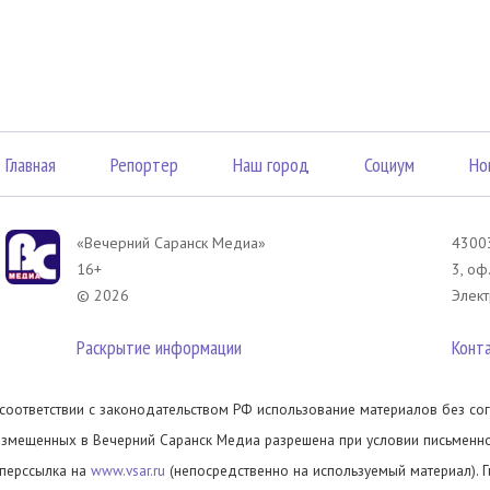
Главная
Репортер
Наш город
Социум
Но
«Вечерний Саранск Mедиа»
43003
16+
3, оф
© 2026
Элект
Раскрытие информации
Конт
 соответствии с законодательством РФ использование материалов без сог
азмещенных в Вечерний Саранск Медиа разрешена при условии письменног
иперссылка на
www.vsar.ru
(непосредственно на используемый материал). 