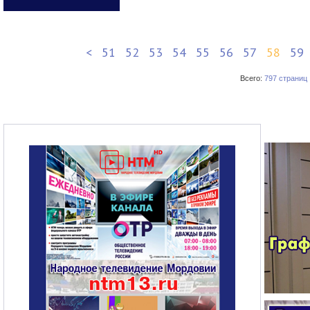
<
51
52
53
54
55
56
57
58
59
Всего:
797 страниц