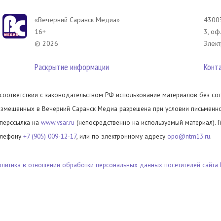
«Вечерний Саранск Mедиа»
43003
16+
3, оф
© 2026
Элект
Раскрытие информации
Конт
 соответствии с законодательством РФ использование материалов без сог
азмещенных в Вечерний Саранск Медиа разрешена при условии письменног
иперссылка на
www.vsar.ru
(непосредственно на используемый материал). 
елефону
+7 (905) 009-12-17
, или по электронному адресу
opo@ntm13.ru
.
олитика в отношении обработки персональных данных посетителей сайта