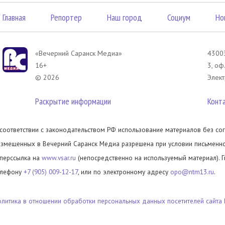
Главная
Репортер
Наш город
Социум
Но
«Вечерний Саранск Mедиа»
43003
16+
3, оф
© 2026
Элект
Раскрытие информации
Конт
 соответствии с законодательством РФ использование материалов без сог
азмещенных в Вечерний Саранск Медиа разрешена при условии письменног
иперссылка на
www.vsar.ru
(непосредственно на используемый материал). 
елефону
+7 (905) 009-12-17
, или по электронному адресу
opo@ntm13.ru
.
олитика в отношении обработки персональных данных посетителей сайта