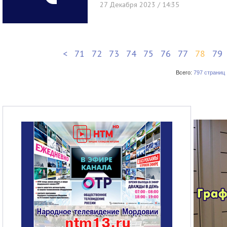
27 Декабря 2023 / 14:35
<
71
72
73
74
75
76
77
78
79
Всего:
797 страниц