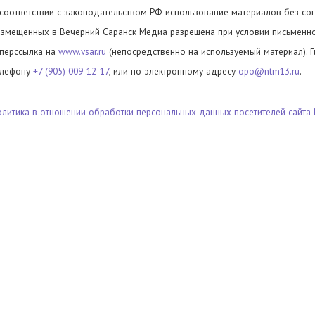
 соответствии с законодательством РФ использование материалов без сог
азмещенных в Вечерний Саранск Медиа разрешена при условии письменног
иперссылка на
www.vsar.ru
(непосредственно на используемый материал). 
елефону
+7 (905) 009-12-17
, или по электронному адресу
opo@ntm13.ru
.
олитика в отношении обработки персональных данных посетителей сайта