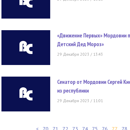
«Движение Первых» Мордовии п
Детский Дед Мороз»
29 Декабря 2023 / 13:43
Сенатор от Мордовии Сергей Ки
из республики
29 Декабря 2023 / 11:01
<
70
71
72
73
74
75
76
77
78