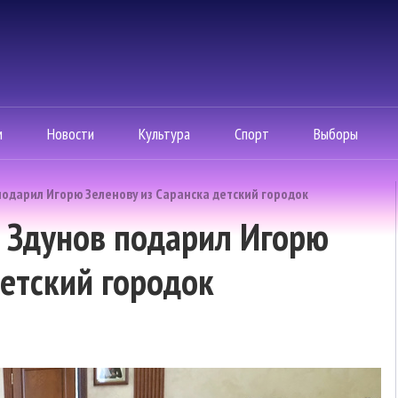
м
Новости
Культура
Спорт
Выборы
подарил Игорю Зеленову из Саранска детский городок
 Здунов подарил Игорю
детский городок