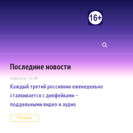
Последние новости
4 Августа / 11:05
Каждый третий россиянин еженедельно
сталкивается с дипфейками –
поддельными видео и аудио
Репортер