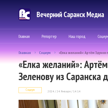
Вечерний Саранск Mедиа
Главная
Репортер
Наш город
Социу
Главная
Социум
«Елка желаний»: Артём Здунов 
«Елка желаний»: Артём
Зеленову из Саранска 
Социум
2024 / 24 Января / 14:14