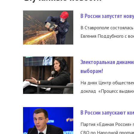
В России запустят но
В Ставрополе состоялась 
Евгения Поддубного с во
Электоральная динами
выборам!
На днях Центр обществе
доклад «Процесс выдвиже
В России запускают к
Партия «Единая Россия»
СВО по Народной програм