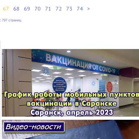
67
68
69
70
71
72
73
74
>
:
797 страниц