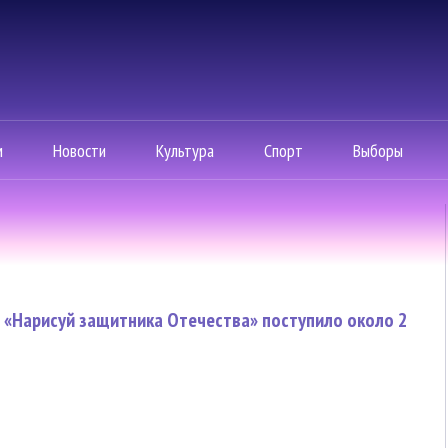
м
Новости
Культура
Спорт
Выборы
 «Нарисуй защитника Отечества» поступило около 2