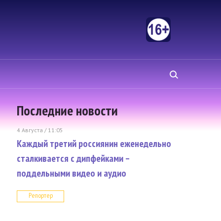
Последние новости
4 Августа / 11:05
Каждый третий россиянин еженедельно
сталкивается с дипфейками –
поддельными видео и аудио
Репортер