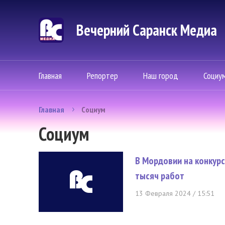
Вечерний Саранск Mедиа
Главная
Репортер
Наш город
Социу
Главная
Социум
Социум
В Мордовии на конкурс
тысяч работ
13 Февраля 2024 / 15:51