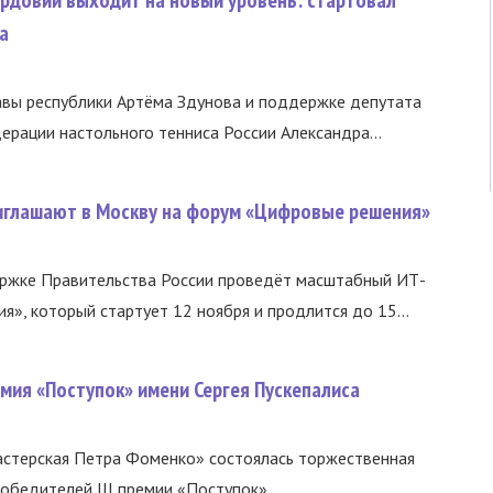
рдовии выходит на новый уровень: стартовал
а
авы республики Артёма Здунова и поддержке депутата
ерации настольного тенниса России Александра...
глашают в Москву на форум «Цифровые решения»
жке Правительства России проведёт масштабный ИТ-
», который стартует 12 ноября и продлится до 15...
ремия «Поступок» имени Сергея Пускепалиса
астерская Петра Фоменко» состоялась торжественная
бедителей III премии «Поступок»,...