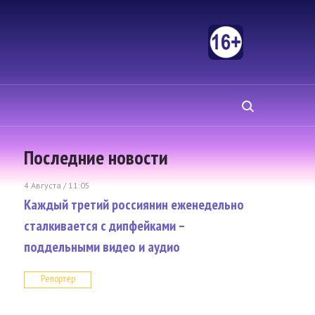
Последние новости
4 Августа / 11:05
Каждый третий россиянин еженедельно
сталкивается с дипфейками –
поддельными видео и аудио
Репортер