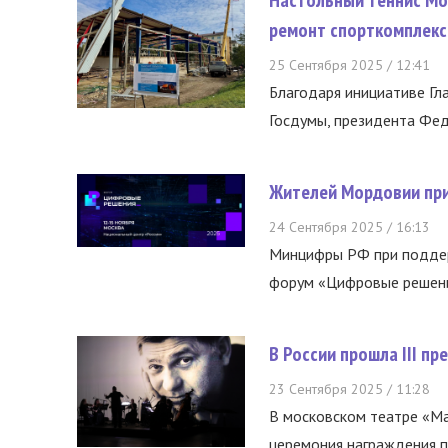
Настольный теннис Мо
ремонт спорткомплекс
25 Сентября 2025 / 12:41
Благодаря инициативе Гл
Госдумы, президента Фед
Жителей Мордовии при
24 Сентября 2025 / 16:13
Минцифры РФ при поддер
форум «Цифровые решения
В России прошла III п
23 Сентября 2025 / 11:28
В московском театре «М
церемония награждения по