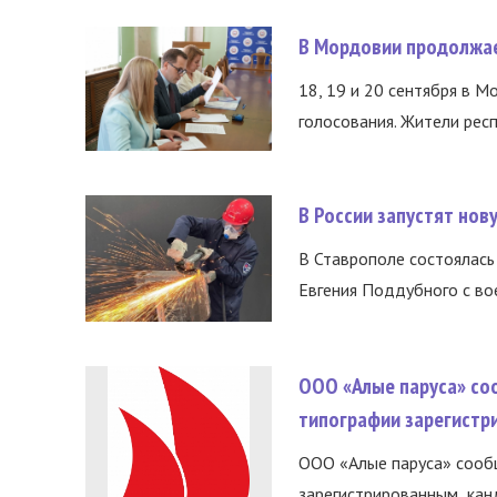
В Мордовии продолжае
18, 19 и 20 сентября в М
голосования. Жители респ
В России запустят но
В Ставрополе состоялась 
Евгения Поддубного с во
ООО «Алые паруса» со
типографии зарегистр
ООО «Алые паруса» сообщ
зарегистрированным канд