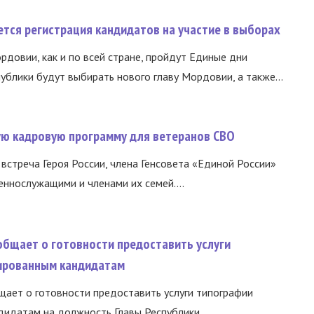
тся регистрация кандидатов на участие в выборах
ордовии, как и по всей стране, пройдут Единые дни
ублики будут выбирать нового главу Мордовии, а также...
вую кадровую программу для ветеранов СВО
встреча Героя России, члена Генсовета «Единой России»
еннослужащими и членами их семей....
общает о готовности предоставить услуги
ированным кандидатам
ает о готовности предоставить услуги типографии
идатам на должность Главы Республики...