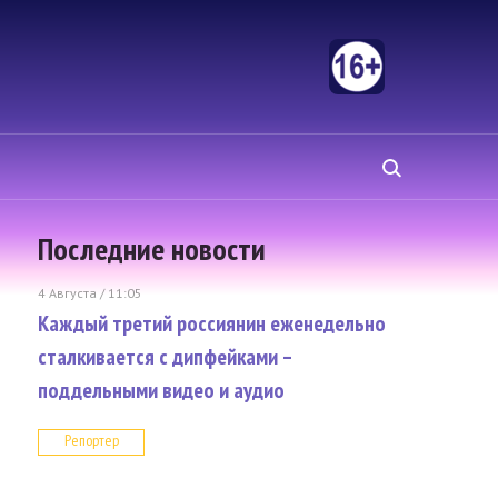
Последние новости
4 Августа / 11:05
Каждый третий россиянин еженедельно
сталкивается с дипфейками –
поддельными видео и аудио
Репортер