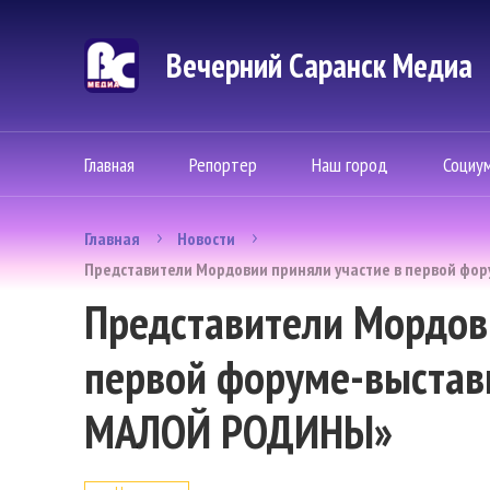
Вечерний Саранск Mедиа
Главная
Репортер
Наш город
Социу
Главная
Новости
Представители Мордовии приняли участие в первой ф
Представители Мордови
первой форуме-выста
МАЛОЙ РОДИНЫ»