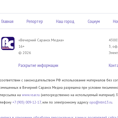
Главная
Репортер
Наш город
Социум
Но
«Вечерний Саранск Mедиа»
43003
16+
3, оф
© 2026
Элект
Раскрытие информации
Конт
 соответствии с законодательством РФ использование материалов без сог
азмещенных в Вечерний Саранск Медиа разрешена при условии письменног
иперссылка на
www.vsar.ru
(непосредственно на используемый материал). 
елефону
+7 (905) 009-12-17
, или по электронному адресу
opo@ntm13.ru
.
олитика в отношении обработки персональных данных посетителей сайта