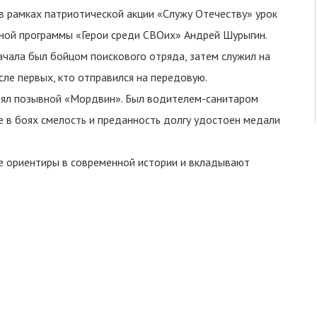
 в рамках патриотической акции «Служу Отечеству» урок
ной программы «Герои среди СВОих» Андрей Шурыгин.
ачала был бойцом поискового отряда, затем служил на
сле первых, кто отправился на передовую.
взял позывной «Мордвин». Был водителем-санитаром
е в боях смелость и преданность долгу удостоен медали
е ориентиры в современной истории и вкладывают