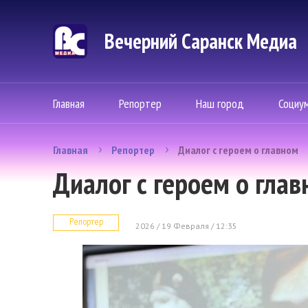
Вечерний Саранск Mедиа
Главная
Репортер
Наш город
Социу
Главная
Репортер
Диалог с героем о главном
Диалог с героем о гла
Репортер
2026 / 19 Февраля / 12:35