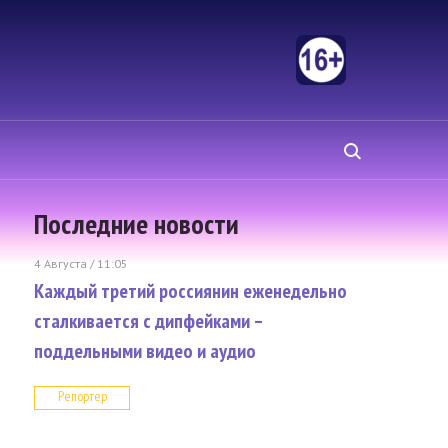
Последние новости
4 Августа / 11:05
Каждый третий россиянин еженедельно
сталкивается с дипфейками –
поддельными видео и аудио
Репортер