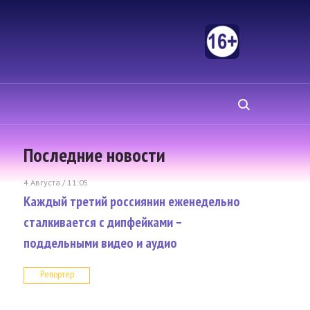
Последние новости
4 Августа / 11:05
Каждый третий россиянин еженедельно
сталкивается с дипфейками –
поддельными видео и аудио
Репортер