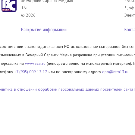
«Вечерний Саранск Mедиа»
43003
16+
3, оф
© 2026
Элект
Раскрытие информации
Конт
 соответствии с законодательством РФ использование материалов без сог
азмещенных в Вечерний Саранск Медиа разрешена при условии письменног
иперссылка на
www.vsar.ru
(непосредственно на используемый материал). 
елефону
+7 (905) 009-12-17
, или по электронному адресу
opo@ntm13.ru
.
олитика в отношении обработки персональных данных посетителей сайта