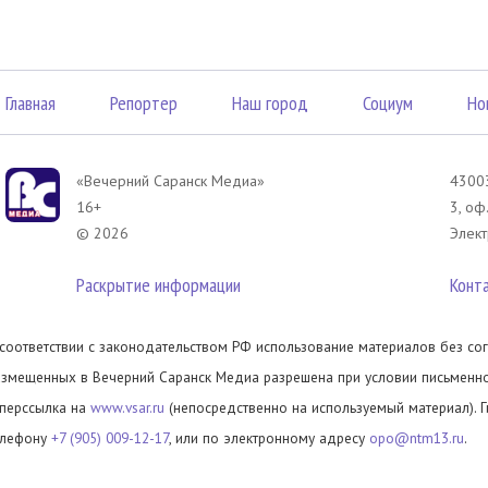
Главная
Репортер
Наш город
Социум
Но
«Вечерний Саранск Mедиа»
43003
16+
3, оф
© 2026
Элект
Раскрытие информации
Конт
 соответствии с законодательством РФ использование материалов без сог
азмещенных в Вечерний Саранск Медиа разрешена при условии письменног
иперссылка на
www.vsar.ru
(непосредственно на используемый материал). 
елефону
+7 (905) 009-12-17
, или по электронному адресу
opo@ntm13.ru
.