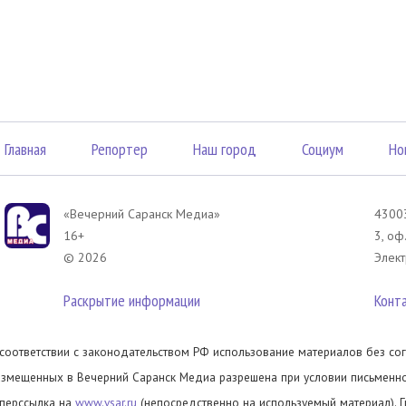
Главная
Репортер
Наш город
Социум
Но
«Вечерний Саранск Mедиа»
43003
16+
3, оф
© 2026
Элект
Раскрытие информации
Конт
 соответствии с законодательством РФ использование материалов без сог
азмещенных в Вечерний Саранск Медиа разрешена при условии письменног
иперссылка на
www.vsar.ru
(непосредственно на используемый материал). 