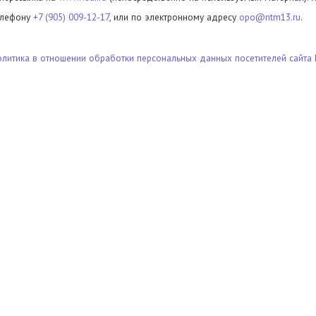
елефону
+7 (905) 009-12-17
, или по электронному адресу
opo@ntm13.ru
.
олитика в отношении обработки персональных данных посетителей сайта