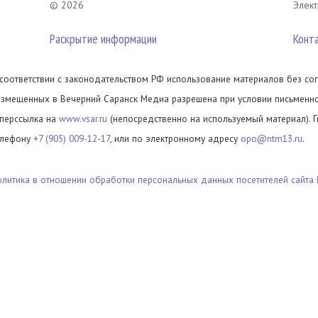
© 2026
Элект
Раскрытие информации
Конт
 соответствии с законодательством РФ использование материалов без сог
азмещенных в Вечерний Саранск Медиа разрешена при условии письменног
иперссылка на
www.vsar.ru
(непосредственно на используемый материал). 
елефону
+7 (905) 009-12-17
, или по электронному адресу
opo@ntm13.ru
.
олитика в отношении обработки персональных данных посетителей сайта