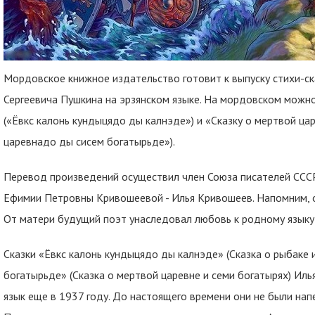
Мордовское книжное издательство готовит к выпуску стихи-ск
Сергеевича Пушкина на эрзянском языке. На мордовском можно
(«Ёвкс калонь кундыцядо ды калнэде») и «Сказку о мертвой цар
царевнадо ды сисем богатырьде»).
Перевод произведений осуществил член Союза писателей СССР
Ефимии Петровны Кривошеевой - Илья Кривошеев. Напомним, 
От матери будущий поэт унаследовал любовь к родному языку 
Сказки «Ёвкс калонь кундыцядо ды калнэде» (Сказка о рыбаке 
богатырьде» (Сказка о мертвой царевне и семи богатырях) Иль
язык еще в 1937 году. До настоящего времени они не были нап