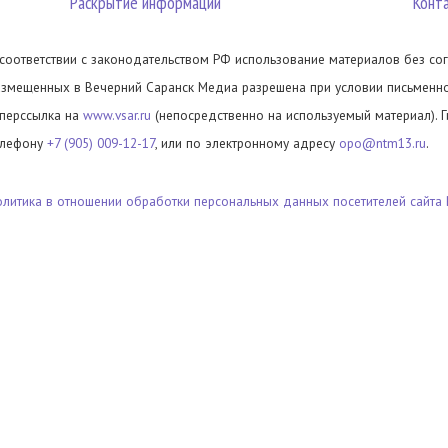
Раскрытие информации
Конт
 соответствии с законодательством РФ использование материалов без сог
азмещенных в Вечерний Саранск Медиа разрешена при условии письменног
иперссылка на
www.vsar.ru
(непосредственно на используемый материал). 
елефону
+7 (905) 009-12-17
, или по электронному адресу
opo@ntm13.ru
.
олитика в отношении обработки персональных данных посетителей сайта