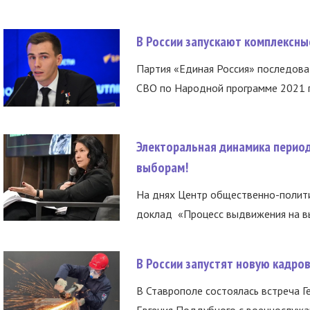
В России запускают комплексн
Партия «Единая Россия» последов
СВО по Народной программе 2021 го
Электоральная динамика период
выборам!
На днях Центр общественно-полити
доклад «Процесс выдвижения на вы
В России запустят новую кадро
В Ставрополе состоялась встреча Г
Евгения Поддубного с военнослужащ