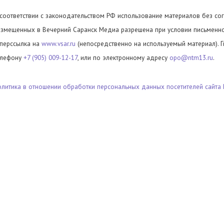
 соответствии с законодательством РФ использование материалов без сог
азмещенных в Вечерний Саранск Медиа разрешена при условии письменног
иперссылка на
www.vsar.ru
(непосредственно на используемый материал). 
елефону
+7 (905) 009-12-17
, или по электронному адресу
opo@ntm13.ru
.
олитика в отношении обработки персональных данных посетителей сайта