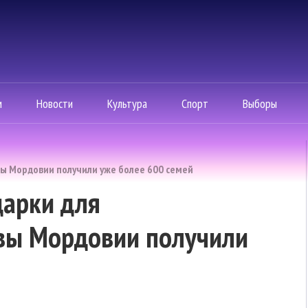
м
Новости
Культура
Спорт
Выборы
вы Мордовии получили уже более 600 семей
дарки для
вы Мордовии получили