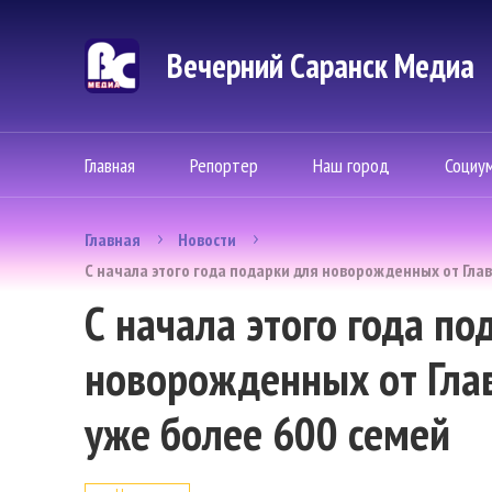
Вечерний Саранск Mедиа
Главная
Репортер
Наш город
Социу
Главная
Новости
С начала этого года подарки для новорожденных от Гла
С начала этого года по
новорожденных от Гла
уже более 600 семей