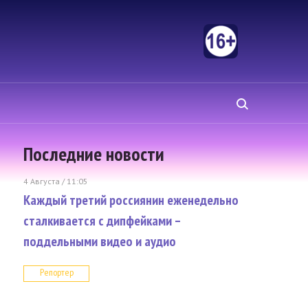
Последние новости
4 Августа / 11:05
Каждый третий россиянин еженедельно
сталкивается с дипфейками –
поддельными видео и аудио
Репортер